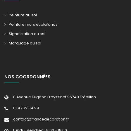
Peinture au sol
Peinture murs et plafonds
Signalisation au sol
Marquage au sol
NOS COORDONNÉES
8 Avenue Eugène Freyssinet 95740 Frépillon
01 47 72 04 99
contact@francedecoration.fr
Lundi - Vendredi: 8:00 - 18:00